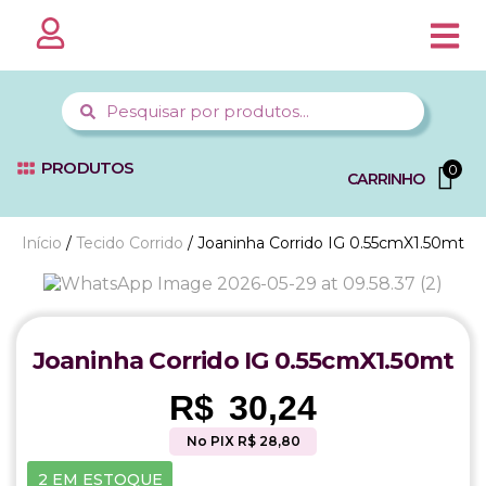
PÁGINA 
MINHA CO
FALE C
PRODUTOS
0
CARRINHO
Início
/
Tecido Corrido
/ Joaninha Corrido IG 0.55cmX1.50mt
Joaninha Corrido IG 0.55cmX1.50mt
R$
30,24
No PIX R$ 28,80
2 EM ESTOQUE