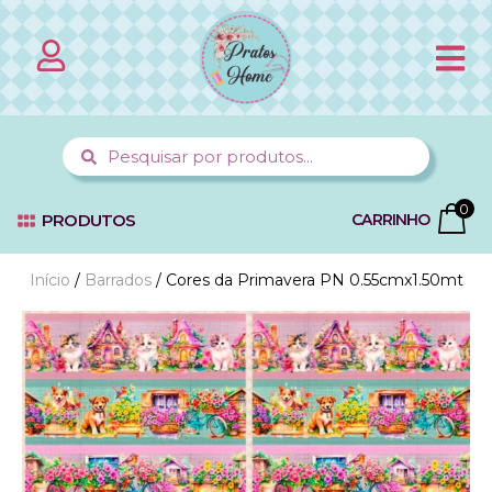
PÁGINA 
MINHA CO
FALE C
0
PRODUTOS
CARRINHO
Início
/
Barrados
/ Cores da Primavera PN 0.55cmx1.50mt