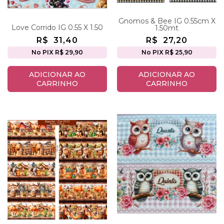
Gnomos & Bee IG 0.55cm X
Love Corrido IG 0.55 X 1.50
1.50mt
R$
31,40
R$
27,20
No PIX R$ 29,90
No PIX R$ 25,90
ADICIONAR AO
ADICIONAR AO
CARRINHO
CARRINHO