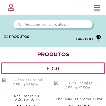
PÁGINA 
MINHA CO
FALE C
PRODUTOS
0
CARRINHO
PRODUTOS
Filtrar
Pão Caseiro MF
Cha Floral Lt 0.55cmX1.50mt
0.55cmX1.50mt