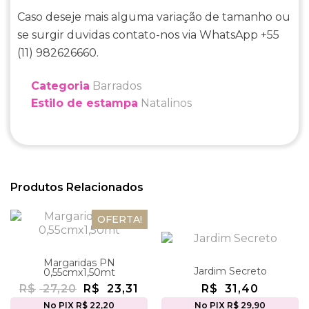
Caso deseje mais alguma variação de tamanho ou
se surgir duvidas contato-nos via WhatsApp +55
(11) 982626660.
Categoria
Barrados
Estilo de estampa
Natalinos
Produtos Relacionados
OFERTA!
Margaridas PN
Jardim Secreto
0,55cmx1,50mt
R$
27,20
R$
23,31
R$
31,40
No PIX R$ 22,20
No PIX R$ 29,90