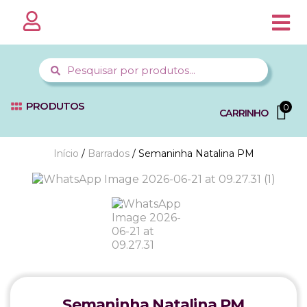
PÁGINA 
MINHA CO
FALE C
PRODUTOS
0
CARRINHO
Início
/
Barrados
/ Semaninha Natalina PM
Semaninha Natalina PM