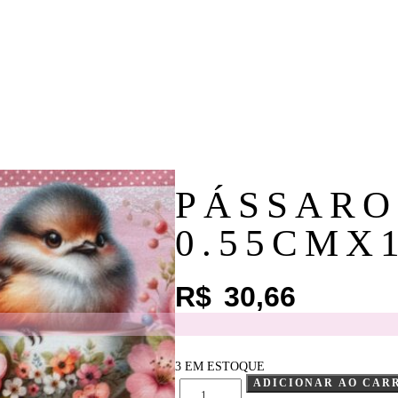
PÁSSARO
0.55CMX
R$
30,66
3 EM ESTOQUE
ADICIONAR AO CAR