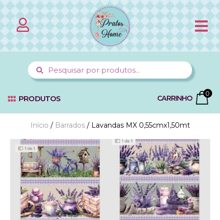
PÁGINA 
MINHA CO
FALE C
0
PRODUTOS
CARRINHO
Início
/
Barrados
/ Lavandas MX 0,55cmx1,50mt