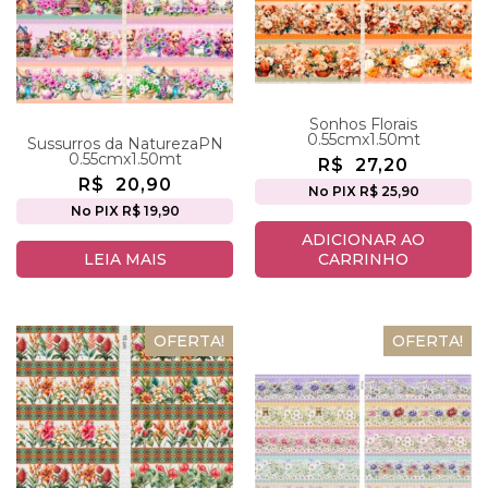
Sonhos Florais
0.55cmx1.50mt
Sussurros da NaturezaPN
0.55cmx1.50mt
R$
27,20
R$
20,90
No PIX R$ 25,90
No PIX R$ 19,90
ADICIONAR AO
LEIA MAIS
CARRINHO
OFERTA!
OFERTA!