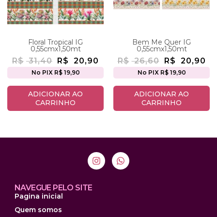
Floral Tropical IG
Bem Me Quer IG
0,55cmx1,50mt
0,55cmx1,50mt
R$
31,40
R$
20,90
R$
26,60
R$
20,90
No PIX R$ 19,90
No PIX R$ 19,90
ADICIONAR AO
ADICIONAR AO
CARRINHO
CARRINHO
NAVEGUE PELO SITE
Pagina inicial
Quem somos