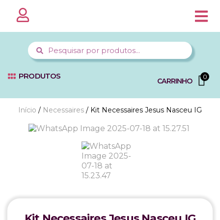
PÁGINA 
MINHA CO
FALE C
PRODUTOS
0
CARRINHO
Início
/
Necessaires
/ Kit Necessaires Jesus Nasceu IG
Kit Necessaires Jesus Nasceu IG