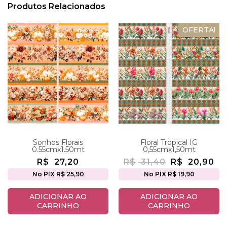
Produtos Relacionados
OFERTA!
Sonhos Florais
Floral Tropical IG
0.55cmx1.50mt
0,55cmx1,50mt
R$
27,20
R$
31,40
R$
20,90
No PIX R$ 25,90
No PIX R$ 19,90
ADICIONAR AO
ADICIONAR AO
CARRINHO
CARRINHO