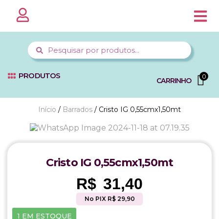
PÁGINA 
MINHA CO
FALE C
PRODUTOS
0
CARRINHO
Início
/
Barrados
/ Cristo IG 0,55cmx1,50mt
Cristo IG 0,55cmx1,50mt
R$
31,40
No PIX R$ 29,90
1 EM ESTOQUE