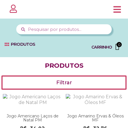
PÁGINA 
MINHA CO
FALE C
PRODUTOS
0
CARRINHO
PRODUTOS
Filtrar
Jogo Americano Laços de
Jogo Amarino Ervas & Óleos
Natal PM
MF